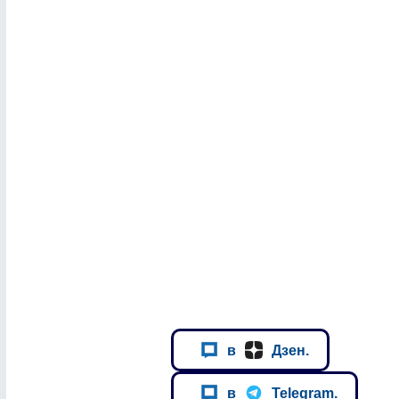
в
Дзен.
в
Telegram.