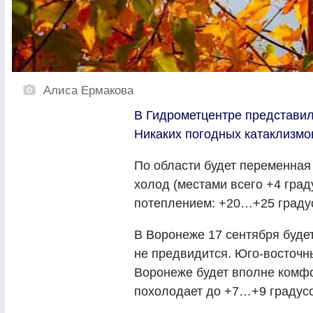
Алиса Ермакова
В Гидрометцентре представили
Никаких погодных катаклизмо
По области будет переменная 
холод (местами всего +4 гра
потеплением: +20…+25 граду
В Воронеже 17 сентября буде
не предвидится. Юго-восточны
Воронеже будет вполне комфо
похолодает до +7…+9 градус