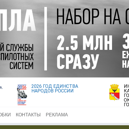
2026 ГОД ЕДИНСТВА
И
а,
НАРОДОВ РОССИИ
К
Г
О
Г
ОБКИ
КОНТАКТЫ
РЕКЛАМА