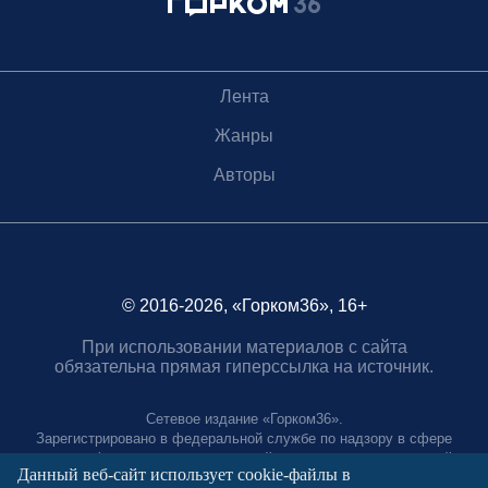
Лента
Жанры
Авторы
© 2016-2026, «Горком36», 16+
При использовании материалов с сайта
обязательна прямая гиперссылка на источник.
Сетевое издание «Горком36».
Зарегистрировано в федеральной службе по надзору в сфере
связи, информационных технологий и массовых коммуникаций.
Данный веб-сайт использует cookie-файлы в
Регистрационный номер ЭЛ № ФС77-88966 от 21 января 2025 г.