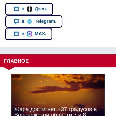
в
Дзен.
в
Telegram.
в
MAX.
ГЛАВНОЕ
Жара достигнет +37 градусов в
Воронежской области 7 и 8