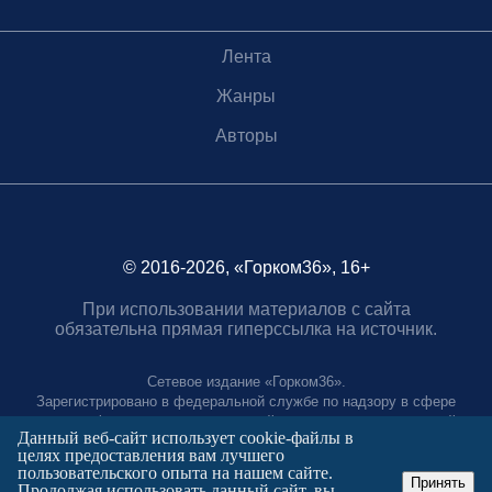
Лента
Жанры
Авторы
© 2016-2026, «Горком36», 16+
При использовании материалов с сайта
обязательна прямая гиперссылка на источник.
Сетевое издание «Горком36».
Зарегистрировано в федеральной службе по надзору в сфере
связи, информационных технологий и массовых коммуникаций.
Данный веб-сайт использует cookie-файлы в
Регистрационный номер ЭЛ № ФС77-88966 от 21 января 2025 г.
целях предоставления вам лучшего
Учредитель: Муниципальное автономное учреждение "Агентство
пользовательского опыта на нашем сайте.
городских коммуникаций"
Принять
Продолжая использовать данный сайт, вы