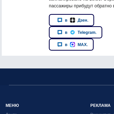
пассажиры прибудут обратно в
в
Дзен.
в
Telegram.
в
MAX.
МЕНЮ
РЕКЛАМА