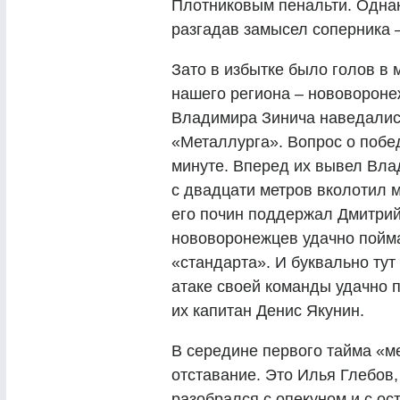
Плотниковым пенальти. Однак
разгадав замысел соперника –
Зато в избытке было голов в
нашего региона – нововороне
Владимира Зинича наведались
«Металлурга». Вопрос о побед
минуте. Вперед их вывел Вла
с двадцати метров вколотил м
его почин поддержал Дмитри
нововоронежцев удачно пойм
«стандарта». И буквально тут 
атаке своей команды удачно 
их капитан Денис Якунин.
В середине первого тайма «м
отставание. Это Илья Глебов,
разобрался с опекуном и с ос