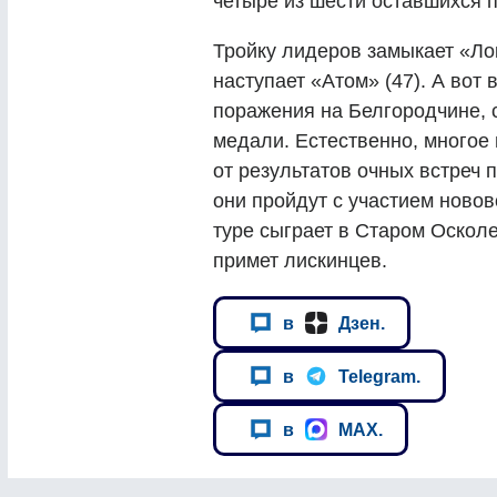
четыре из шести оставшихся 
Тройку лидеров замыкает «Лок
наступает «Атом» (47). А вот
поражения на Белгородчине, с
медали. Естественно, многое 
от результатов очных встреч 
они пройдут с участием новов
туре сыграет в Старом Осколе
примет лискинцев.
в
Дзен.
в
Telegram.
в
MAX.