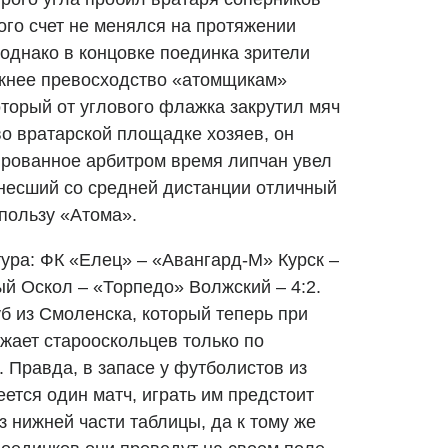
ого счет не менялся на протяжении
 однако в концовке поединка зрители
ежнее превосходство «атомщикам»
торый от углового флажка закрутил мяч
 во вратарской площадке хозяев, он
сированное арбитром время липчан увел
анесший со средней дистанции отличный
 пользу «Атома».
тура: ФК «Елец» – «Авангард-М» Курск –
й Оскол – «Торпедо» Волжский – 4:2.
уб из Смоленска, который теперь при
ежает старооскольцев только по
 Правда, в запасе у футболистов из
ется один матч, играть им предстоит
 нижней части таблицы, да к тому же