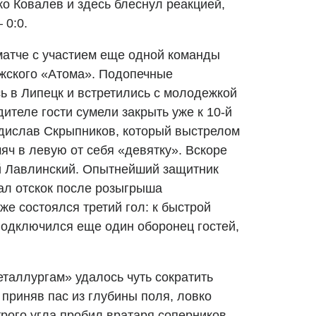
о Ковалев и здесь блеснул реакцией,
 0:0.
 матче с участием еще одной команды
жского «Атома». Подопечные
 в Липецк и встретились с молодежкой
ителе гости сумели закрыть уже к 10-й
дислав Скрыпников, который выстрелом
яч в левую от себя «девятку». Вскоре
й Лавлинский. Опытнейший защитник
ал отскок после розыгрыша
же состоялся третий гол: к быстрой
подключился еще один оборонец гостей,
еталлургам» удалось чуть сократить
 приняв пас из глубины поля, ловко
трого угла пробил вратаря соперников