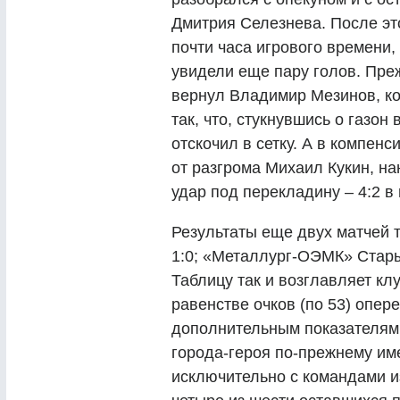
Дмитрия Селезнева. После эт
почти часа игрового времени,
увидели еще пару голов. Пр
вернул Владимир Мезинов, ко
так, что, стукнувшись о газон
отскочил в сетку. А в компен
от разгрома Михаил Кукин, н
удар под перекладину – 4:2 в
Результаты еще двух матчей 
1:0; «Металлург-ОЭМК» Стары
Таблицу так и возглавляет кл
равенстве очков (по 53) опер
дополнительным показателям.
города-героя по-прежнему име
исключительно с командами из