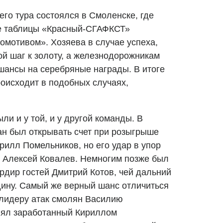
го тура состоялся в Смоленске, где
е таблицы «Красный-СГАФКСТ»
омотивом». Хозяева в случае успеха,
ой шаг к золоту, а железнодорожникам
шансы на серебряные награды. В итоге
роисходит в подобных случаях,
и и у той, и у другой команды. В
ан был открывать счет при розыгрыше
рилл Помельников, но его удар в упор
 Алексей Ковалев. Немногим позже был
рдир гостей Дмитрий Котов, чей дальний
ину. Самый же верный шанс отличиться
 лидеру атак смолян Василию
нял заработанный Кириллом