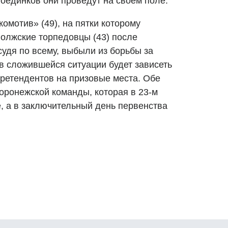
поединков они проведут на своем поле.
омотив» (49), на пятки которому
 волжские торпедовцы (43) после
удя по всему, выбыли из борьбы за
в сложившейся ситуации будет зависеть
претендентов на призовые места. Обе
оронежской команды, которая в 23-м
, а в заключительный день первенства