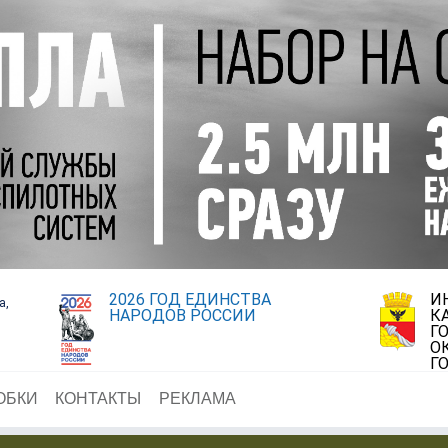
2026 ГОД ЕДИНСТВА
И
а,
НАРОДОВ РОССИИ
К
Г
О
Г
ОБКИ
КОНТАКТЫ
РЕКЛАМА