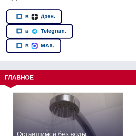
в
Дзен.
в
Telegram.
в
MAX.
ГЛАВНОЕ
Оставшимся без воды