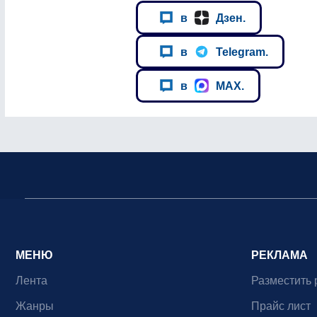
в
Дзен.
в
Telegram.
в
MAX.
МЕНЮ
РЕКЛАМА
Лента
Разместить 
Жанры
Прайс лист