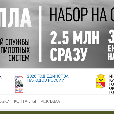
2026 ГОД ЕДИНСТВА
И
а,
НАРОДОВ РОССИИ
К
Г
О
Г
ОБКИ
КОНТАКТЫ
РЕКЛАМА