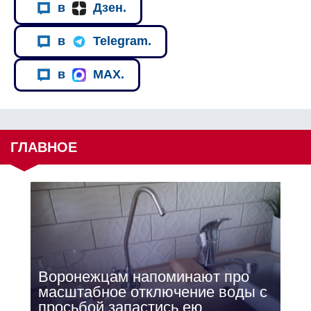
в
Дзен.
в
Telegram.
в
MAX.
ГЛАВНОЕ
Воронежцам напоминают про
масштабное отключение воды с
просьбой запастись ею