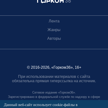
Лента
Жанры
Авторы
© 2016-2026, «Горком36», 16+
При использовании материалов с сайта
обязательна прямая гиперссылка на источник.
Сетевое издание «Горком36».
Зарегистрировано в федеральной службе по надзору в сфере
связи, информационных технологий и массовых коммуникаций.
Данный веб-сайт использует cookie-файлы в
Регистрационный номер ЭЛ № ФС77-88966 от 21 января 2025 г.