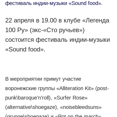
фестиваль индии-музыки «Sound food».
22 апреля в 19.00 в клубе «Легенда
100 Ру» (экс-«Сто ручьев»)
состоится фестиваль индии-музыки
«Sound food».
В мероприятии примут участие
воронежские группы «Alliteration Kit» (post-
punk\baroque’n’roll), «Surfer Rose»
(alternative\shoegaze), «noisebleedsuns»
(grunge\shoegaze) и «Rot on the march»