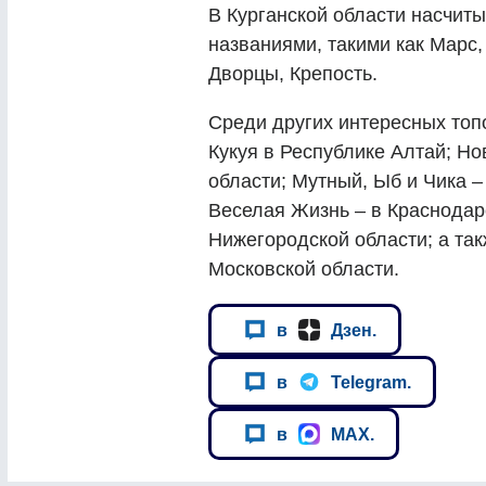
В Курганской области насчит
названиями, такими как Марс, 
Дворцы, Крепость.
Среди других интересных то
Кукуя в Республике Алтай; Но
области; Мутный, Ыб и Чика –
Веселая Жизнь – в Краснодар
Нижегородской области; а та
Московской области.
в
Дзен.
в
Telegram.
в
MAX.