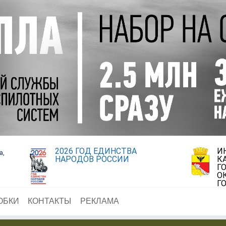
2026 ГОД ЕДИНСТВА
И
а,
НАРОДОВ РОССИИ
К
Г
О
Г
ОБКИ
КОНТАКТЫ
РЕКЛАМА