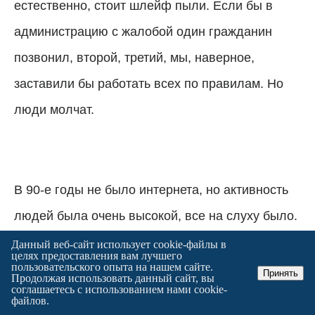
естественно, стоит шлейф пыли. Если бы в
администрацию с жалобой один гражданин
позвонил, второй, третий, мы, наверное,
заставили бы работать всех по правилам. Но
люди молчат.
В 90-е годы не было интернета, но активность
людей была очень высокой, все на слуху было.
Поднимите прессу того периода, сравните с
Данный веб-сайт использует cookie-файлы в
целях предоставления вам лучшего
тем, что есть сейчас, и увидите, что в
пользовательского опыта на нашем сайте.
Принять
Продолжая использовать данный сайт, вы
соглашаетесь с использованием нами cookie-
настоящее время минимизированы публикации
файлов.