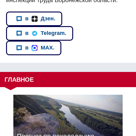
в
Дзен.
в
Telegram.
в
MAX.
ГЛАВНОЕ