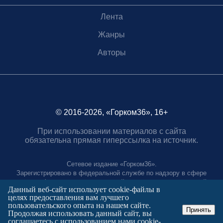
Лента
Жанры
Авторы
© 2016-2026, «Горком36», 16+
При использовании материалов с сайта
обязательна прямая гиперссылка на источник.
Сетевое издание «Горком36».
Зарегистрировано в федеральной службе по надзору в сфере
связи, информационных технологий и массовых коммуникаций.
Данный веб-сайт использует cookie-файлы в
Регистрационный номер ЭЛ № ФС77-88966 от 21 января 2025 г.
целях предоставления вам лучшего
Учредитель: Муниципальное автономное учреждение "Агентство
пользовательского опыта на нашем сайте.
городских коммуникаций"
Принять
Продолжая использовать данный сайт, вы
Главный редактор:
соглашаетесь с использованием нами cookie-