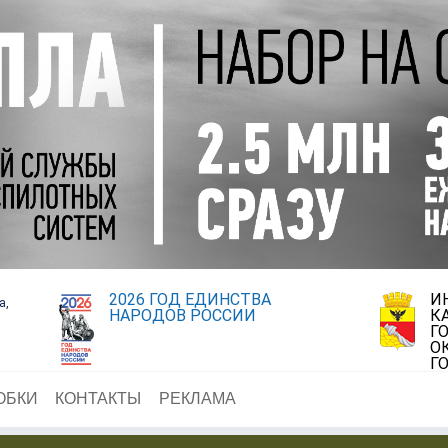
2026 ГОД ЕДИНСТВА
И
а,
НАРОДОВ РОССИИ
К
Г
О
Г
ОБКИ
КОНТАКТЫ
РЕКЛАМА