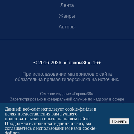
Лента
Жанры
Авторы
© 2016-2026, «Горком36», 16+
При использовании материалов с сайта
обязательна прямая гиперссылка на источник.
Сетевое издание «Горком36».
Зарегистрировано в федеральной службе по надзору в сфере
связи, информационных технологий и массовых коммуникаций.
Данный веб-сайт использует cookie-файлы в
Регистрационный номер ЭЛ № ФС77-88966 от 21 января 2025 г.
целях предоставления вам лучшего
Учредитель: Муниципальное автономное учреждение "Агентство
пользовательского опыта на нашем сайте.
городских коммуникаций"
Принять
Продолжая использовать данный сайт, вы
Главный редактор:
соглашаетесь с использованием нами cookie-
Полтаев Герман Вахаевич.
файлов.