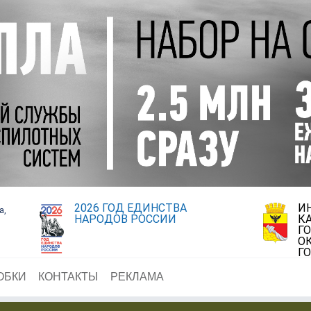
2026 ГОД ЕДИНСТВА
И
а,
НАРОДОВ РОССИИ
К
Г
О
Г
ОБКИ
КОНТАКТЫ
РЕКЛАМА