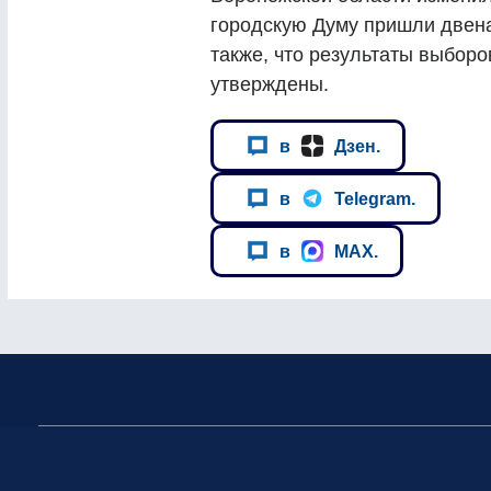
городскую Думу пришли двен
также, что результаты выбор
утверждены.
в
Дзен.
в
Telegram.
в
MAX.