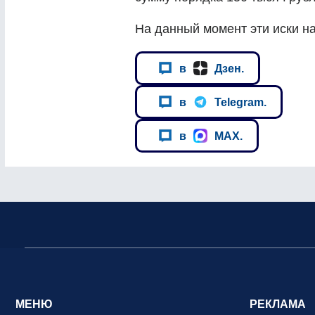
На данный момент эти иски на
в
Дзен.
в
Telegram.
в
MAX.
МЕНЮ
РЕКЛАМА