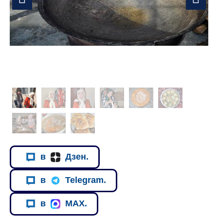
в
Дзен.
в
Telegram.
в
MAX.