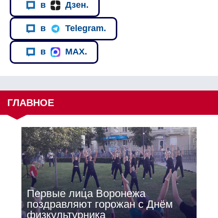
в
Дзен.
в
Telegram.
в
MAX.
ГЛАВНОЕ
Первые лица Воронежа
поздравляют горожан с Днём
физкультурника