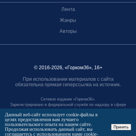
Лента
Жанры
Авторы
© 2016-2026, «Горком36», 16+
При использовании материалов с сайта
обязательна прямая гиперссылка на источник.
Сетевое издание «Горком36».
Зарегистрировано в федеральной службе по надзору в сфере
связи, информационных технологий и массовых коммуникаций.
Данный веб-сайт использует cookie-файлы в
Регистрационный номер ЭЛ № ФС77-88966 от 21 января 2025 г.
целях предоставления вам лучшего
Учредитель: Муниципальное автономное учреждение "Агентство
пользовательского опыта на нашем сайте.
городских коммуникаций"
Принять
Продолжая использовать данный сайт, вы
Главный редактор:
соглашаетесь с использованием нами cookie-