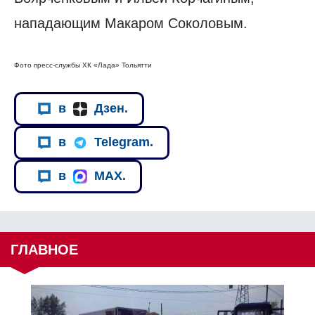
нападающим Макаром Соколовым.
Фото пресс-службы ХК «Лада» Тольятти
в
Дзен.
в
Telegram.
в
MAX.
ГЛАВНОЕ