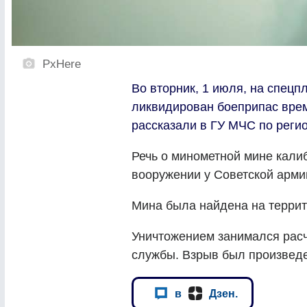
PxHere
Во вторник, 1 июля, на спец
ликвидирован боеприпас вре
рассказали в ГУ МЧС по регио
Речь о минометной мине калиб
вооружении у Советской арми
Мина была найдена на террит
Уничтожением занимался расч
службы. Взрыв был произведе
в
Дзен.