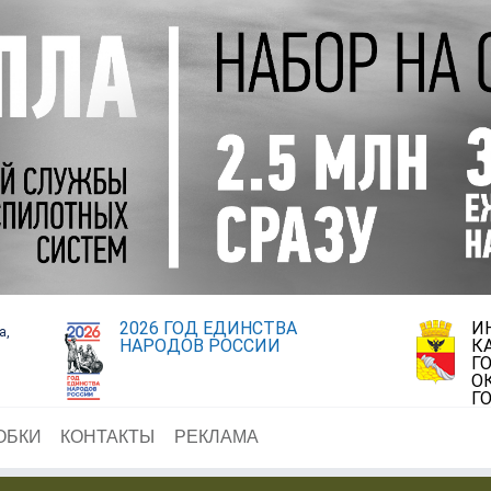
2026 ГОД ЕДИНСТВА
И
а,
НАРОДОВ РОССИИ
К
Г
О
Г
ОБКИ
КОНТАКТЫ
РЕКЛАМА