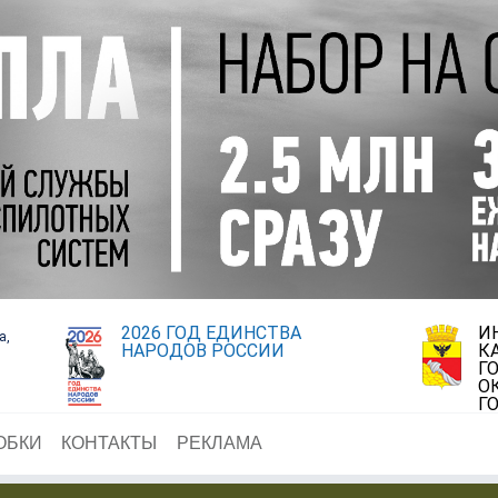
2026 ГОД ЕДИНСТВА
И
а,
НАРОДОВ РОССИИ
К
Г
О
Г
ОБКИ
КОНТАКТЫ
РЕКЛАМА