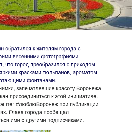
н обратился к жителям города с
воими весенними фотографиями
л, что город преобразился с приходом
яркими красками тюльпанов, ароматом
аботающими фонтанами.
нимки, запечатлевшие красоту Воронежа
ожан присоединиться к этой инициативе.
хэштег #люблюВоронеж при публикации
ях. Глава города пообещал
ться ими с другими подписчиками.