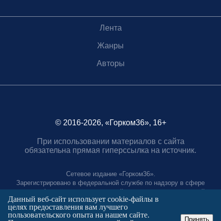
Лента
Жанры
Авторы
© 2016-2026, «Горком36», 16+
При использовании материалов с сайта
обязательна прямая гиперссылка на источник.
Сетевое издание «Горком36».
Зарегистрировано в федеральной службе по надзору в сфере
связи, информационных технологий и массовых коммуникаций.
Данный веб-сайт использует cookie-файлы в
Регистрационный номер ЭЛ № ФС77-88966 от 21 января 2025 г.
целях предоставления вам лучшего
Учредитель: Муниципальное автономное учреждение "Агентство
пользовательского опыта на нашем сайте.
городских коммуникаций"
Принять