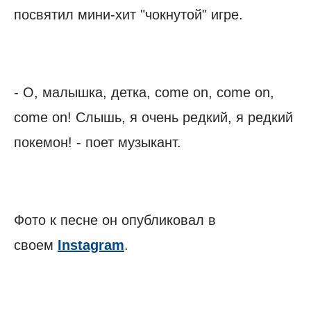
посвятил мини-хит "чокнутой" игре.
- О, малышка, детка, come on, come on,
come on! Слышь, я очень редкий, я редкий
покемон! - поет музыкант.
Фото к песне он опубликовал в
своем
Instagram
.