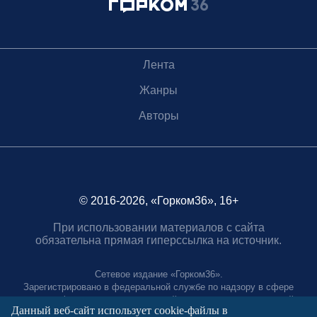
Лента
Жанры
Авторы
© 2016-2026, «Горком36», 16+
При использовании материалов с сайта
обязательна прямая гиперссылка на источник.
Сетевое издание «Горком36».
Зарегистрировано в федеральной службе по надзору в сфере
связи, информационных технологий и массовых коммуникаций.
Данный веб-сайт использует cookie-файлы в
Регистрационный номер ЭЛ № ФС77-88966 от 21 января 2025 г.