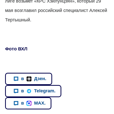
лиге возьмет «КРС Хэйлунцзян», который 29
мая возглавил российский специалист Алексей
Тертышный.
Фото ВХЛ
в
Дзен.
в
Telegram.
в
MAX.