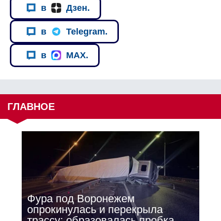
в
Дзен.
в
Telegram.
в
MAX.
ГЛАВНОЕ
Фура под Воронежем
опрокинулась и перекрыла
трассу: образовалась пробка