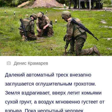
Денис Крамарев
Далекий автоматный треск внезапно
заглушается оглушительным грохотом.
Земля вздрагивает, вверх летит комьями
сухой грунт, а воздух мгновенно густеет от
взрыва. Пока неопытный человек