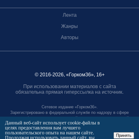
Лента
Жанры
Авторы
© 2016-2026, «Горком36», 16+
При использовании материалов с сайта
обязательна прямая гиперссылка на источник.
Сетевое издание «Горком36».
Зарегистрировано в федеральной службе по надзору в сфере
связи, информационных технологий и массовых коммуникаций.
Данный веб-сайт использует cookie-файлы в
Регистрационный номер ЭЛ № ФС77-88966 от 21 января 2025 г.
целях предоставления вам лучшего
Учредитель: Муниципальное автономное учреждение "Агентство
пользовательского опыта на нашем сайте.
городских коммуникаций"
Принять
Продолжая использовать данный сайт, вы