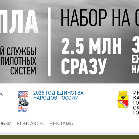
2026 ГОД ЕДИНСТВА
И
а,
НАРОДОВ РОССИИ
К
Г
О
Г
ОБКИ
КОНТАКТЫ
РЕКЛАМА