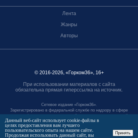
Лента
Жанры
Авторы
© 2016-2026, «Горком36», 16+
При использовании материалов с сайта
обязательна прямая гиперссылка на источник.
Сетевое издание «Горком36».
Зарегистрировано в федеральной службе по надзору в сфере
связи, информационных технологий и массовых коммуникаций.
Данный веб-сайт использует cookie-файлы в
Регистрационный номер ЭЛ № ФС77-88966 от 21 января 2025 г.
целях предоставления вам лучшего
Учредитель: Муниципальное автономное учреждение "Агентство
пользовательского опыта на нашем сайте.
городских коммуникаций"
Принять
Продолжая использовать данный сайт, вы
Главный редактор: