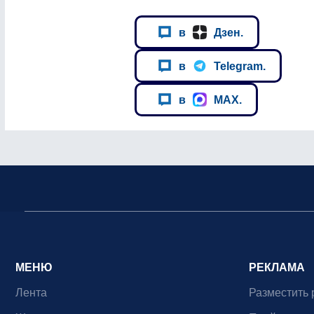
в
Дзен.
в
Telegram.
в
MAX.
МЕНЮ
РЕКЛАМА
Лента
Разместить 