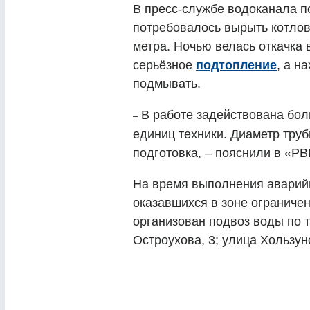
В пресс-службе водоканала п
потребовалось вырыть котлова
метра. Ночью велась откачка 
серьёзное
подтопление
, а н
подмывать.
В работе задействована бол
–
единиц техники. Диаметр тру
подготовка, – пояснили в «Р
На время выполнения аварий
оказавшихся в зоне ограниче
организован подвоз воды по т
Остроухова, 3; улица Хользун