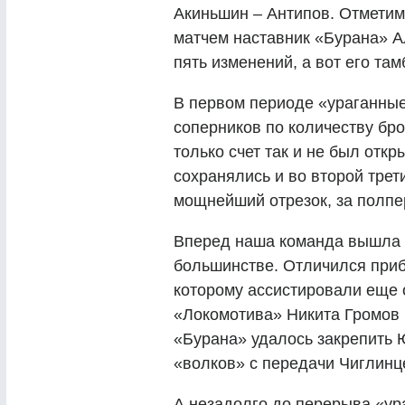
Акиньшин – Антипов. Отметим
матчем наставник «Бурана» Ал
пять изменений, а вот его там
В первом периоде «ураганные
соперников по количеству брос
только счет так и не был откр
сохранялись и во второй тре
мощнейший отрезок, за полпе
Вперед наша команда вышла н
большинстве. Отличился при
которому ассистировали еще
«Локомотива» Никита Громов 
«Бурана» удалось закрепить
«волков» с передачи Чиглинце
А незадолго до перерыва «ур