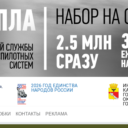
2026 ГОД ЕДИНСТВА
И
а,
НАРОДОВ РОССИИ
К
Г
О
Г
ОБКИ
КОНТАКТЫ
РЕКЛАМА