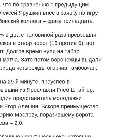
, что по сравнению с предыдущим
ексей Ярушкин внес в заявку на игру
бовский коллега – сразу тринадцать.
» в два с половиной раза превзошли
ков в створ ворот (15 против 6), вот
ыт. Долгое время нули на табло
ти матча. Зато потом воронежцы выдали
риода четырежды огорчив тамбовчан.
а 29-й минуте, преуспев в
бывший из Ярославля Глеб Штайгер,
 один представитель молодежки
и Егор Алешин. Вскоре преимущество
 Юрию Маслову, поразившему ворота
ва – 2:0.
аганные» фактически окончательно