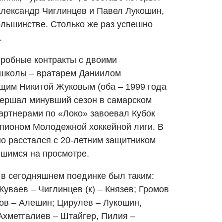
Александр Чиглинцев и Павел Лукошин,
ольшинстве. Столько же раз успешно
.
робные контракты с двоими
 школы – вратарем Даниилом
им Никитой Жуковым (оба – 1999 года
вершал минувший сезон в самарском
партнерами по «Локо» завоевал Кубок
пионом Молодежной хоккейной лиги. В
но расстался с 20-летним защитником
шимся на просмотре.
в сегодняшнем поединке был таким:
Куваев – Чиглинцев (к) – Князев; Громов
зов – Алешин; Цирулев – Лукошин,
Ахметгалиев – Штайгер, Пилия –