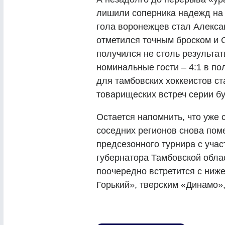
лишили соперника надежд на 
гола воронежцев стал Алекса
отметился точным броском и
получился не столь результа
номинальные гости – 4:1 в
по
для тамбовских хоккеистов с
товарищеских встреч серии б
Остается напомнить, что уже
соседних регионов снова поме
предсезонного турнира с уча
губернатора Тамбовской облас
поочередно встретится с ниж
Горький», тверским «Динамо»