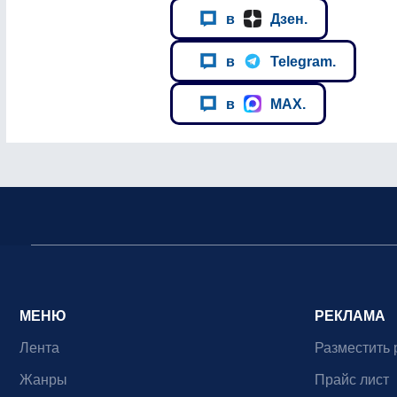
в
Дзен.
в
Telegram.
в
MAX.
МЕНЮ
РЕКЛАМА
Лента
Разместить 
Жанры
Прайс лист