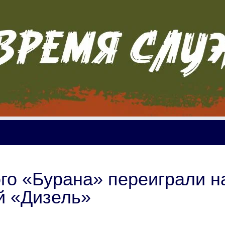
го «Бурана» переиграли н
й «Дизель»