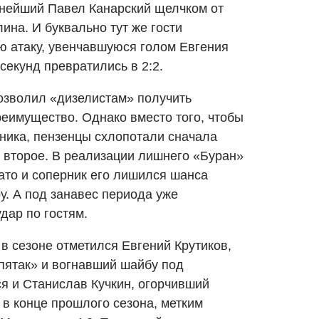
тнейший Павел Канарский щелчком от
на. И буквально тут же гости
ю атаку, увенчавшуюся голом Евгения
 секунд превратились в 2:2.
позволил «дизелистам» получить
реимущество. Однако вместо того, чтобы
ника, пензенцы схлопотали сначала
– второе. В реализации лишнего «Буран»
зато и соперник его лишился шанса
у. А под занавес периода уже
дар по гостям.
в сезоне отметился Евгений Крутиков,
«пятак» и вогнавший шайбу под
ся и Станислав Кучкин, огорчивший
 в конце прошлого сезона, метким