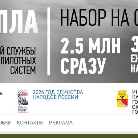
2026 ГОД ЕДИНСТВА
И
а,
НАРОДОВ РОССИИ
К
Г
О
Г
ОБКИ
КОНТАКТЫ
РЕКЛАМА