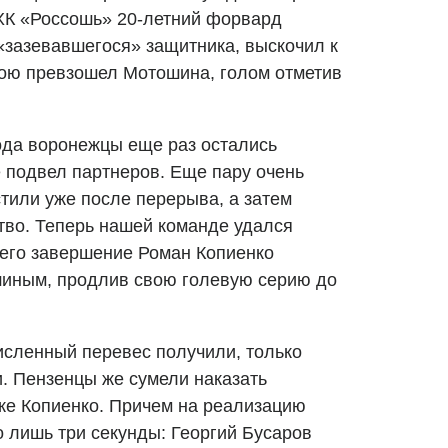
 ХК «Россошь» 20-летний форвард
«зазевавшегося» защитника, выскочил к
бою превзошел Мотошина, голом отметив
ода воронежцы еще раз остались
е подвел партнеров. Еще пару очень
тили уже после перерыва, а затем
во. Теперь нашей команде удался
 его завершение Роман Копиенко
шиным, продлив свою голевую серию до
сленный перевес получили, только
и. Пензенцы же сумели наказать
 же Копиенко. Причем на реализацию
 лишь три секунды: Георгий Бусаров