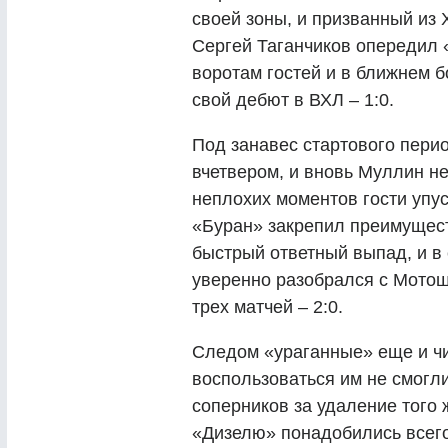
своей зоны, и призванный из
Сергей Таганчиков опередил 
воротам гостей и в ближнем 
свой дебют в ВХЛ – 1:0.
Под занавес стартового пери
вчетвером, и вновь Муллин н
неплохих моментов гости упус
«Буран» закрепил преимущест
быстрый ответный выпад, и в
уверенно разобрался с Мото
трех матчей – 2:0.
Следом «ураганные» еще и чи
воспользоваться им не смогл
соперников за удаление того
«Дизелю» понадобились всего