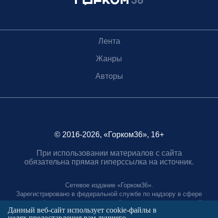
Лента
Жанры
Авторы
© 2016-2026, «Горком36», 16+
При использовании материалов с сайта
обязательна прямая гиперссылка на источник.
Сетевое издание «Горком36».
Зарегистрировано в федеральной службе по надзору в сфере
связи, информационных технологий и массовых коммуникаций.
Данный веб-сайт использует cookie-файлы в
Регистрационный номер ЭЛ № ФС77-88966 от 21 января 2025 г.
целях предоставления вам лучшего