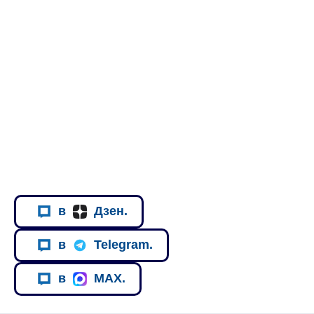
в
Дзен.
в
Telegram.
в
MAX.