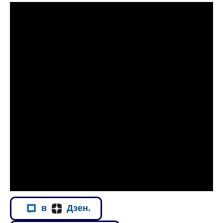
в
Дзен.