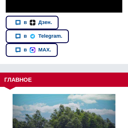
в
Дзен.
в
Telegram.
в
MAX.
ГЛАВНОЕ