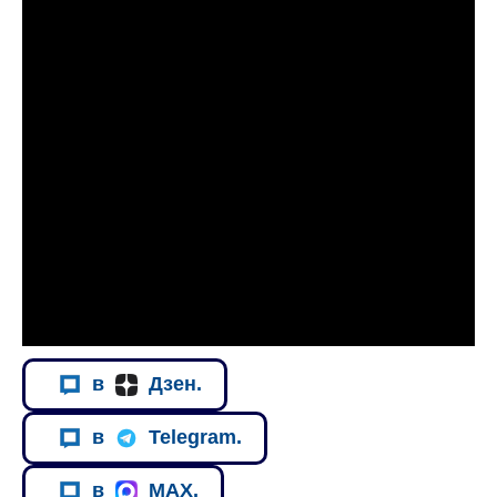
в
Дзен.
в
Telegram.
в
MAX.