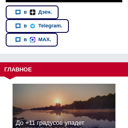
в
Дзен.
в
Telegram.
в
MAX.
ГЛАВНОЕ
До +11 градусов упадет