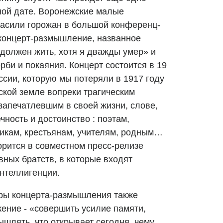
ной дате. Воронежские малые
асили горожан в большой конференц-
 концерт-размышление, названное
должен жить, хотя я дважды умер» и
би и покаяния. Концерт состоится в 19
ссии, которую мы потеряли в 1917 году
кой земле вопреки трагическим
запечатлевшим в своей жизни, слове,
ность и достоинство : поэтам,
икам, крестьянам, учителям, родным…
орится в совместном пресс-релизе
ных братств, в которые входят
нтеллигенции.
оры концерта-размышления также
ние - «совершить усилие памяти,
шлять, что открывает сегодня, чему