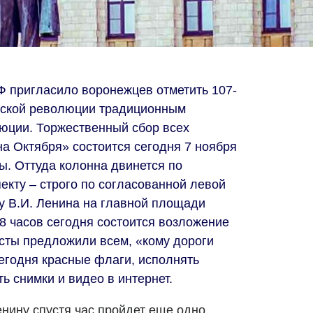
 пригласило воронежцев отметить 107-
ьской революции традиционным
юции. Торжественный сбор всех
а Октября» состоится сегодня 7 ноября
ы. Оттуда колонна двинется по
екту – строго по согласованной левой
ку В.И. Ленина на главной площади
18 часов сегодня состоится возложение
сты предложили всем, «кому дороги
егодня красные флаги, исполнять
ь снимки и видео в интернет.
енину спустя час пройдет еще одно