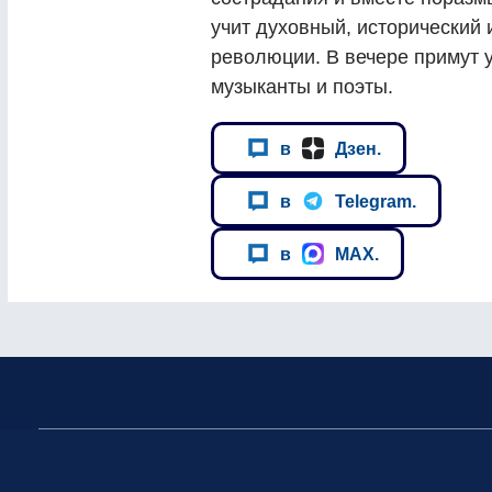
учит духовный, исторический 
революции. В вечере примут 
музыканты и поэты.
в
Дзен.
в
Telegram.
в
MAX.