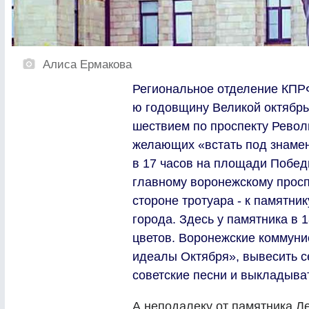
Алиса Ермакова
Региональное отделение КПРФ
ю годовщину Великой октябр
шествием по проспекту Револ
желающих «встать под знамен
в 17 часов на площади Побед
главному воронежскому просп
стороне тротуара - к памятни
города. Здесь у памятника в 
цветов. Воронежские коммуни
идеалы Октября», вывесить с
советские песни и выкладыват
А неподалеку от памятника Л