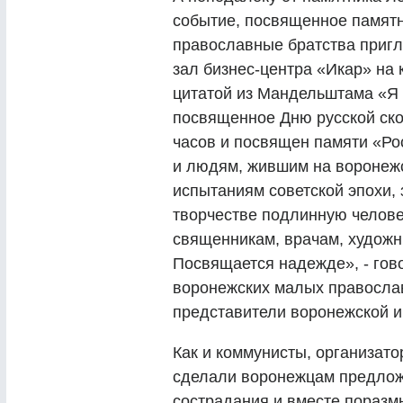
событие, посвященное памят
православные братства пригл
зал бизнес-центра «Икар» на
цитатой из Мандельштама «Я 
посвященное Дню русской скор
часов и посвящен памяти «Ро
и людям, жившим на воронежс
испытаниям советской эпохи, 
творчестве подлинную человеч
священникам, врачам, художн
Посвящается надежде», - гов
воронежских малых православ
представители воронежской и
Как и коммунисты, организат
сделали воронежцам предложе
сострадания и вместе поразмы