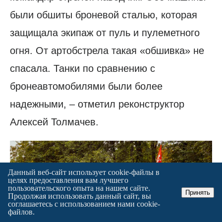
были обшиты броневой сталью, которая
защищала экипаж от пуль и пулеметного
огня. От артобстрела такая «обшивка» не
спасала. Танки по сравнению с
бронеавтомобилями были более
надежными, – отметил реконструктор
Алексей Толмачев.
Данный веб-сайт использует cookie-файлы в
целях предоставления вам лучшего
пользовательского опыта на нашем сайте.
Принять
Продолжая использовать данный сайт, вы
соглашаетесь с использованием нами cookie-
файлов.