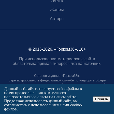
Лента
Жанры
Авторы
© 2016-2026, «Горком36», 16+
При использовании материалов с сайта
обязательна прямая гиперссылка на источник.
Сетевое издание «Горком36».
Зарегистрировано в федеральной службе по надзору в сфере
связи, информационных технологий и массовых коммуникаций.
Данный веб-сайт использует cookie-файлы в
Регистрационный номер ЭЛ № ФС77-88966 от 21 января 2025 г.
целях предоставления вам лучшего
Учредитель: Муниципальное автономное учреждение "Агентство
пользовательского опыта на нашем сайте.
городских коммуникаций"
Принять
Продолжая использовать данный сайт, вы
Главный редактор:
соглашаетесь с использованием нами cookie-
Полтаев Герман Вахаевич.
файлов.