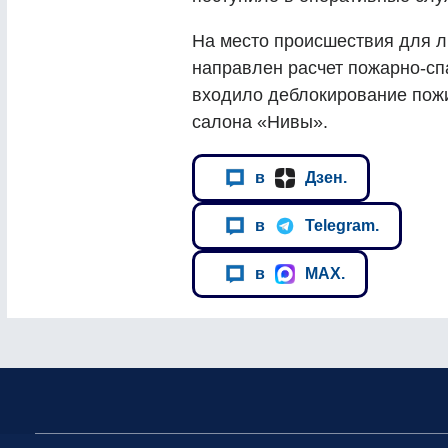
На место происшествия для 
направлен расчет пожарно-сп
входило деблокирование пожи
салона «Нивы».
в
Дзен.
в
Telegram.
в
MAX.