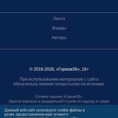
Лента
Жанры
Авторы
© 2016-2026, «Горком36», 16+
При использовании материалов с сайта
обязательна прямая гиперссылка на источник.
Сетевое издание «Горком36».
Зарегистрировано в федеральной службе по надзору в сфере
связи, информационных технологий и массовых коммуникаций.
Данный веб-сайт использует cookie-файлы в
Регистрационный номер ЭЛ № ФС77-88966 от 21 января 2025 г.
целях предоставления вам лучшего
Учредитель: Муниципальное автономное учреждение "Агентство