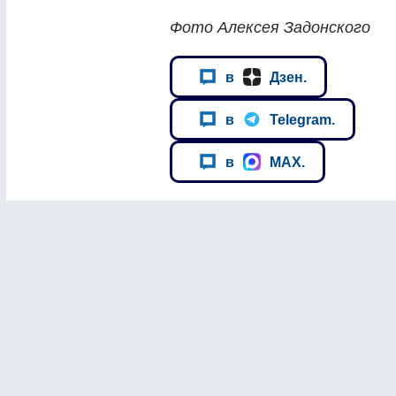
Фото Алексея Задонского
в
Дзен.
в
Telegram.
в
MAX.