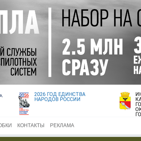
2026 ГОД ЕДИНСТВА
И
а,
НАРОДОВ РОССИИ
К
Г
О
Г
ОБКИ
КОНТАКТЫ
РЕКЛАМА