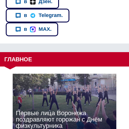
в
Дзен.
в
Telegram.
в
MAX.
ГЛАВНОЕ
Первые лица Воронежа
поздравляют горожан с Днём
физкультурника