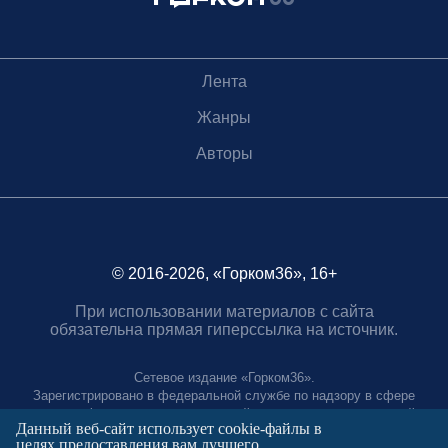
Лента
Жанры
Авторы
© 2016-2026, «Горком36», 16+
При использовании материалов с сайта
обязательна прямая гиперссылка на источник.
Сетевое издание «Горком36».
Зарегистрировано в федеральной службе по надзору в сфере
связи, информационных технологий и массовых коммуникаций.
Данный веб-сайт использует cookie-файлы в
Регистрационный номер ЭЛ № ФС77-88966 от 21 января 2025 г.
целях предоставления вам лучшего