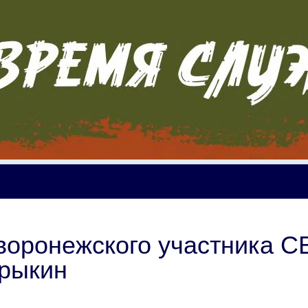
воронежского участника С
трыкин