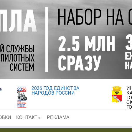
2026 ГОД ЕДИНСТВА
И
а,
НАРОДОВ РОССИИ
К
Г
О
Г
ОБКИ
КОНТАКТЫ
РЕКЛАМА