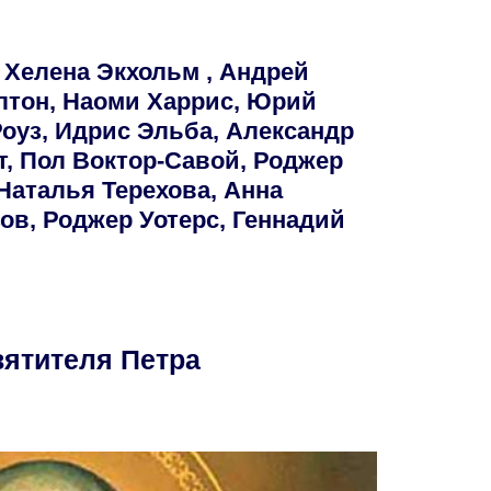
 Хелена Экхольм , Андрей
лтон, Наоми Харрис, Юрий
оуз, Идрис Эльба, Александр
, Пол Воктор-Савой, Роджер
 Наталья Терехова, Анна
ов, Роджер Уотерс, Геннадий
вятителя Петра