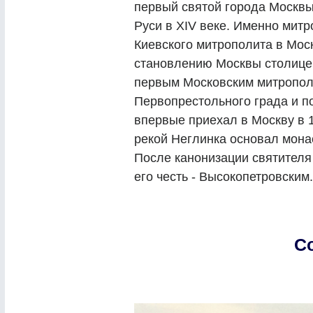
первый святой города Москвы
Руси в XIV веке. Именно мит
Киевского митрополита в Мос
становлению Москвы столицей
первым Московским митрополи
Первопрестольного града и п
впервые приехал в Москву в 1
рекой Неглинка основал мона
После канонизации святителя
его честь - Высокопетровским.
С