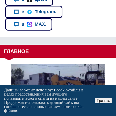
в
Telegram.
в
MAX.
ГЛАВНОЕ
Данный веб-сайт использует cookie-файлы в
целях предоставления вам лучшего
пользовательского опыта на нашем сайте.
Кипит масштабная работа на
Принять
Продолжая использовать данный сайт, вы
объектах «РВК-Воронеж» для
соглашаетесь с использованием нами cookie-
укрепления системы на годы
файлов.