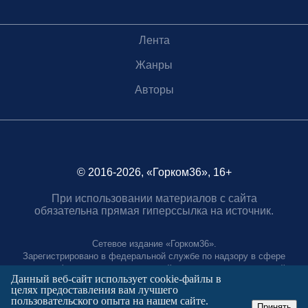
Лента
Жанры
Авторы
© 2016-2026, «Горком36», 16+
При использовании материалов с сайта
обязательна прямая гиперссылка на источник.
Сетевое издание «Горком36».
Зарегистрировано в федеральной службе по надзору в сфере
связи, информационных технологий и массовых коммуникаций.
Данный веб-сайт использует cookie-файлы в
Регистрационный номер ЭЛ № ФС77-88966 от 21 января 2025 г.
целях предоставления вам лучшего
Учредитель: Муниципальное автономное учреждение "Агентство
пользовательского опыта на нашем сайте.
городских коммуникаций"
Принять