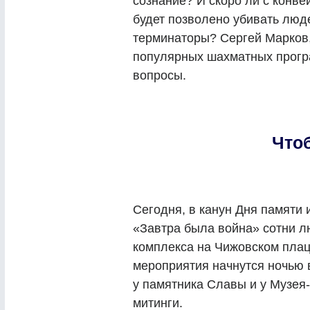
сознание? И скоро ли с конв
будет позволено убивать люд
терминаторы? Сергей Марков, 
популярных шахматных програ
вопросы.
Что
Сегодня, в канун Дня памяти 
«Завтра была война» сотни л
комплекса на Чижовском плац
мероприятия начнутся ночью 
у памятника Славы и у Музея
митинги.