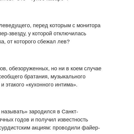
елеведущего, перед которым с монитора
пер-звезду, у которой отключилась
а, от которого сбежал лев?
в, обезоруженных, но ни в коем случае
сеобщего братания, музыкального
 и этакого «кухонного интима».
 называть» зародился в Санкт-
ячных годов и получил известность
бсурдистским акциям: проводили файер-