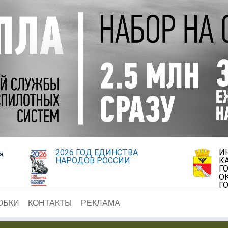
2026 ГОД ЕДИНСТВА
И
а,
НАРОДОВ РОССИИ
К
Г
О
Г
ОБКИ
КОНТАКТЫ
РЕКЛАМА