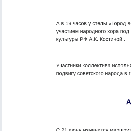
А в 19 часов у стелы «Город 
участием народного хора под
культуры РФ А.К. Костиной .
Участники коллектива исполн
подвигу советского народа в
А
С 21 июня изменится маршрут