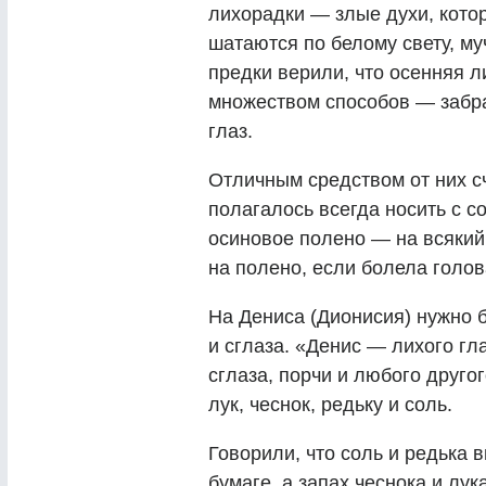
лихорадки — злые духи, кото
шатаются по белому свету, м
предки верили, что осенняя л
множеством способов — забра
глаз.
Отличным средством от них с
полагалось всегда носить с с
осиновое полено — на всякий
на полено, если болела голо
На Дениса (Дионисия) нужно б
и сглаза. «Денис — лихого гл
сглаза, порчи и любого друго
лук, чеснок, редьку и соль.
Говорили, что соль и редька 
бумаге, а запах чеснока и лук