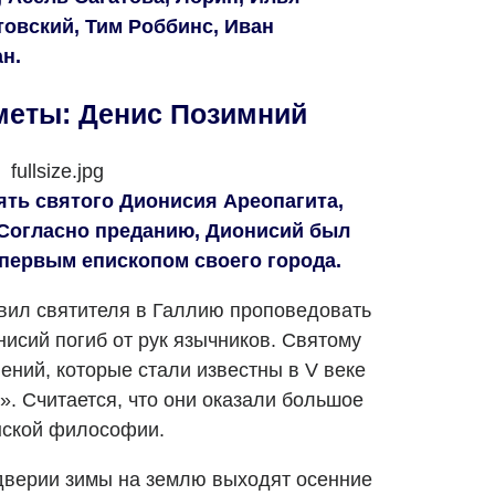
товский, Тим Роббинс, Иван
н.
меты: Денис Позимний
ять святого Дионисия Ареопагита,
. Согласно преданию, Дионисий был
 первым епископом своего города.
авил святителя в Галлию проповедовать
нисий погиб от рук язычников. Святому
ений, которые стали известны в V веке
. Считается, что они оказали большое
нской философии.
ддверии зимы на землю выходят осенние