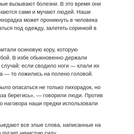
рые вызывают болезни. В это время они
учаются сами и мучают людей. Наши
ихорадка может проникнуть в человека
ться под одежду, залететь соринкой в
читали осиновую кору, которую
обой. В избе обыкновенно держали
 случай: если сводило ноги — клали их
ва — то ложились на полено головой.
ыло опасаться не только лихорадок, но
аза берегись», — говорили люди. Против
го наговора наши предки использовали
выедают все злые слова, написанные на
а пугает нечистую силу.