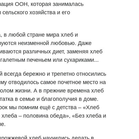
зация ООН, которая занималась
сельского хозяйства и его
а, в любой стране мира хлеб и
зуются неизменной любовью. Даже
живаются различных диет, заменяя хлеб
галетным печеньем или сухариками...
 всегда бережно и трепетно относились
 Ему отводилось самое почетное место на
волом жизни. А в прежние времена хлеб
атка в семье и благополучия в доме.
рок мы помним ещё с детства – «Хлеб
з хлеба – половина обеда», «Без хлеба и
е.
 дрожжевой хлеб научились делать в