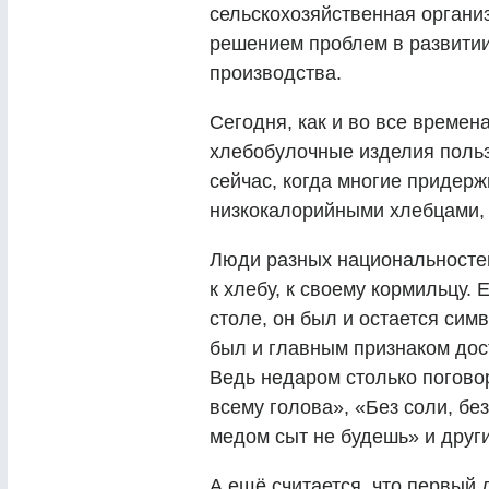
сельскохозяйственная органи
решением проблем в развитии 
производства.
Сегодня, как и во все времен
хлебобулочные изделия поль
сейчас, когда многие придер
низкокалорийными хлебцами, 
Люди разных национальностей
к хлебу, к своему кормильцу.
столе, он был и остается сим
был и главным признаком дост
Ведь недаром столько погово
всему голова», «Без соли, бе
медом сыт не будешь» и други
А ещё считается, что первый