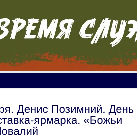
ря. Денис Позимний. День
ставка-ярмарка. «Божьи
Повалий