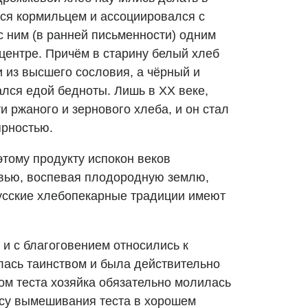
лся кормильцем и ассоциировался с
с ним (в ранней письменности) одним
 центре. Причём в старину белый хлеб
 из высшего сословия, а чёрный и
тался едой бедноты. Лишь в XX веке,
и ржаного и зернового хлеба, и он стал
ярностью.
 этому продукту испокон веков
овью, воспевая плодородную землю,
усские хлебопекарные традиции имеют
и с благоговением относились к
лась таинством и была действительно
м теста хозяйка обязательно молилась
ссу вымешивания теста в хорошем