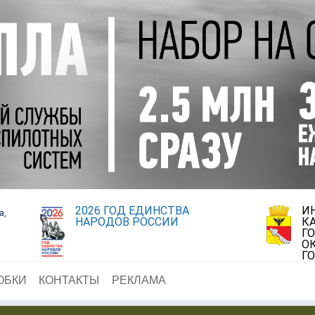
2026 ГОД ЕДИНСТВА
И
а,
НАРОДОВ РОССИИ
К
Г
О
Г
ОБКИ
КОНТАКТЫ
РЕКЛАМА